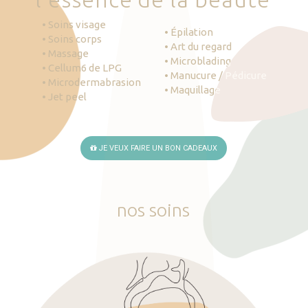
• Soins visage
• Épilation
• Soins corps
• Art du regard
• Massage
• Microblading
• Cellum6 de LPG
• Manucure / Pédicure
• Microdermabrasion
• Maquillage
• Jet peel
JE VEUX FAIRE UN BON CADEAUX
nos
soins