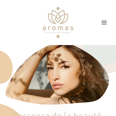
Accueil
Soins
Je veux faire un bon cadeau
Plan d’accès
Prendre RDV
l
'
e
s
s
e
n
c
e
d
e
l
a
b
e
a
u
t
é