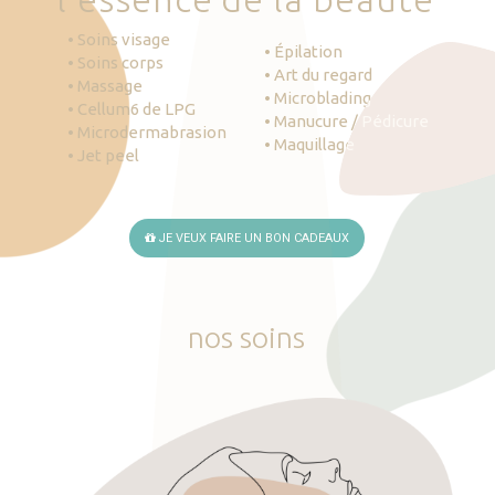
• Soins visage
• Épilation
• Soins corps
• Art du regard
• Massage
• Microblading
• Cellum6 de LPG
• Manucure / Pédicure
• Microdermabrasion
• Maquillage
• Jet peel
JE VEUX FAIRE UN BON CADEAUX
nos
soins