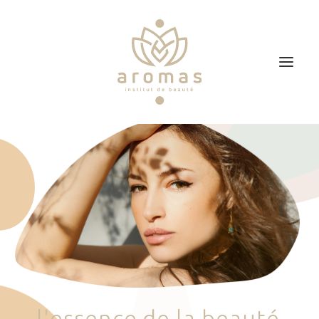
Accueil
Soins
Je veux faire un bon cadeau
Plan d’accès
Prendre RDV
l
'
e
s
s
e
n
c
e
d
e
l
a
b
e
a
u
t
é