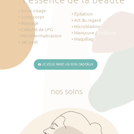
• Soins visage
• Épilation
• Soins corps
• Art du regard
• Massage
• Microblading
• Cellum6 de LPG
• Manucure / Pédicure
• Microdermabrasion
• Maquillage
• Jet peel
JE VEUX FAIRE UN BON CADEAUX
nos
soins