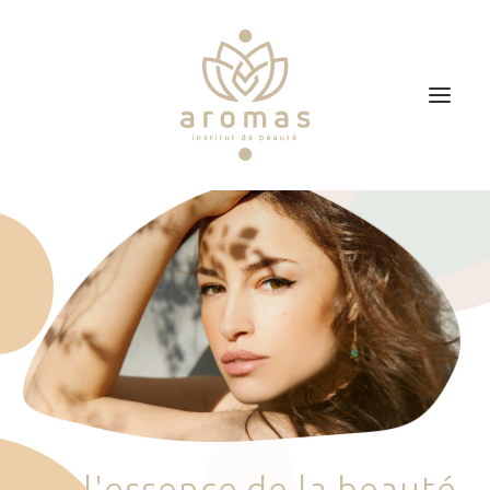
Accueil
Soins
Je veux faire un bon cadeau
Plan d’accès
Prendre RDV
l
'
e
s
s
e
n
c
e
d
e
l
a
b
e
a
u
t
é