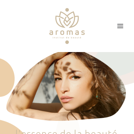
Accueil
Soins
Je veux faire un bon cadeau
Plan d’accès
Prendre RDV
l
'
e
s
s
e
n
c
e
d
e
l
a
b
e
a
u
t
é