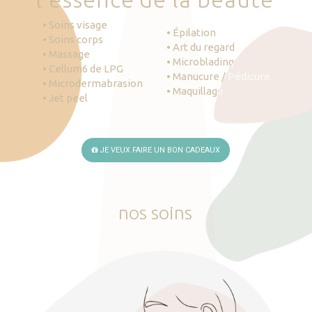
• Soins visage
• Épilation
• Soins corps
• Art du regard
• Massage
• Microblading
• Cellum6 de LPG
• Manucure / Pédicure
• Microdermabrasion
• Maquillage
• Jet peel
JE VEUX FAIRE UN BON CADEAUX
nos
soins