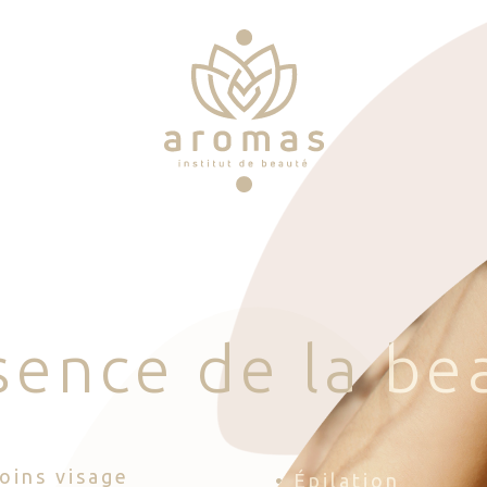
s
e
n
c
e
d
e
l
a
b
e
Soins visage
• Épilation