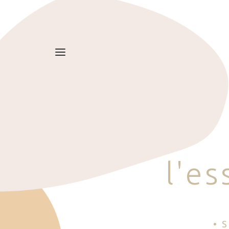
l
'
e
s
• 