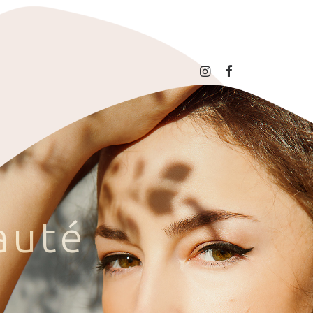
a
u
t
é