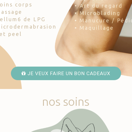
Soins corps
• Art du regard
Massage
• Microblading
Cellum6 de LPG
• Manucure / Pédi
Microdermabrasion
• Maquillage
Jet peel
JE VEUX FAIRE UN BON CADEAUX
nos
soins