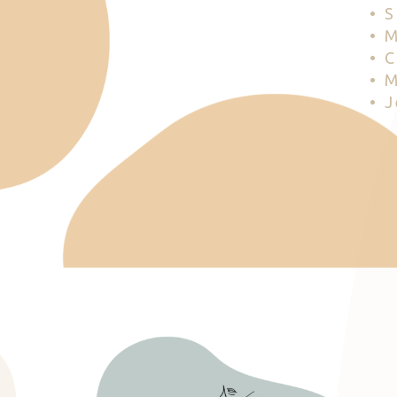
• 
• 
• 
• 
• 