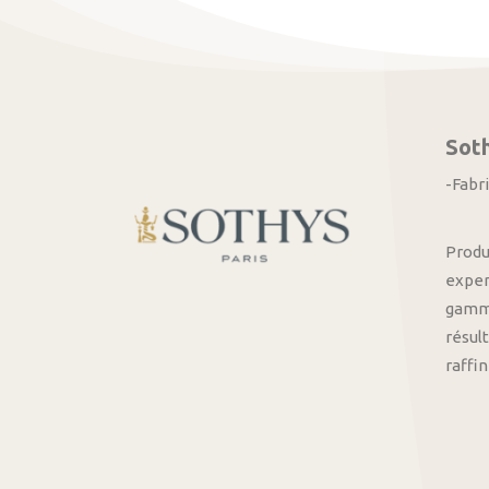
Sot
-Fabr
Produ
exper
gamme
résult
raffi