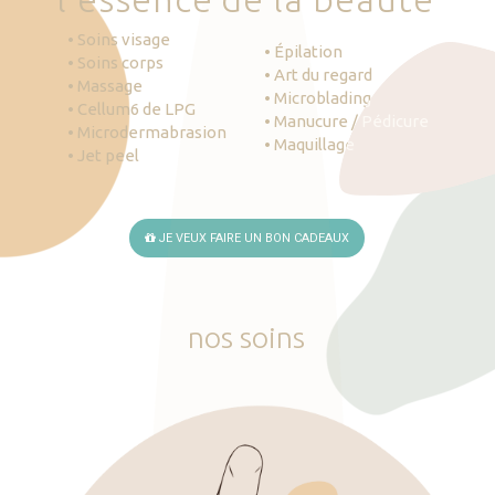
• Soins visage
• Épilation
• Soins corps
• Art du regard
• Massage
• Microblading
• Cellum6 de LPG
• Manucure / Pédicure
• Microdermabrasion
• Maquillage
• Jet peel
JE VEUX FAIRE UN BON CADEAUX
nos
soins