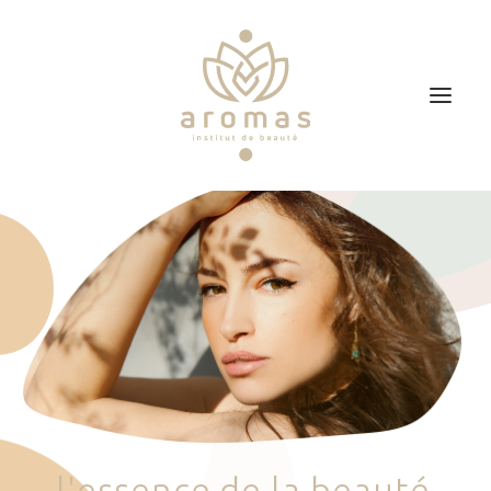
Accueil
Soins
Je veux faire un bon cadeau
Plan d’accès
Prendre RDV
l
'
e
s
s
e
n
c
e
d
e
l
a
b
e
a
u
t
é