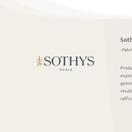
Sot
-Fabr
Produ
exper
gamme
résult
raffi