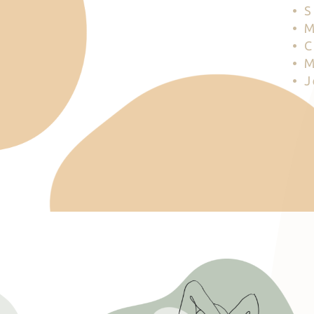
• 
• 
• 
• 
• 