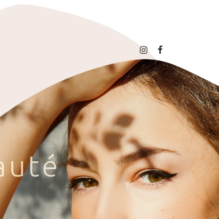
a
u
t
é