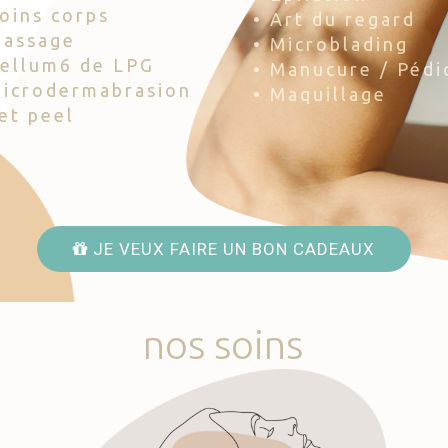
Soins corps
• Art du regard
Massage
• Microblading
Cellum6 de LPG
• Manucure / Pédi
Microdermabrasion
• Maquillage
Jet peel
JE VEUX FAIRE UN BON CADEAUX
nos
soins