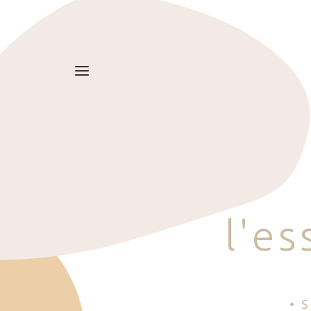
l
'
e
s
• 