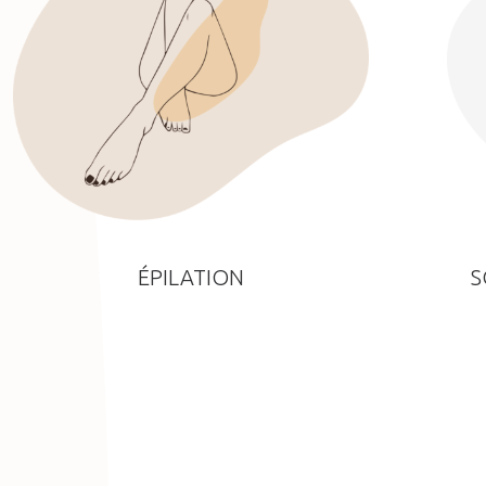
ÉPILATION
S