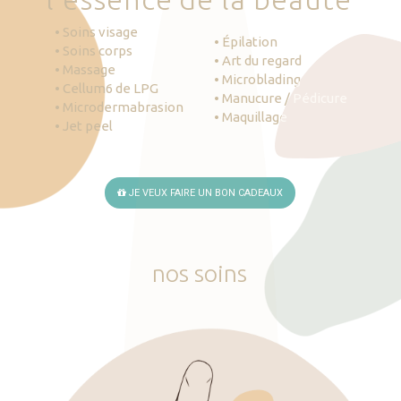
• Soins visage
• Épilation
• Soins corps
• Art du regard
• Massage
• Microblading
• Cellum6 de LPG
• Manucure / Pédicure
• Microdermabrasion
• Maquillage
• Jet peel
JE VEUX FAIRE UN BON CADEAUX
nos
soins