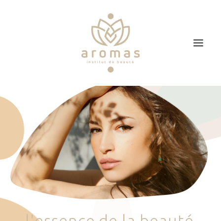
Accueil
Soins
Je veux faire un bon cadeau
Plan d’accès
Prendre RDV
l
'
e
s
s
e
n
c
e
d
e
l
a
b
e
a
u
t
é