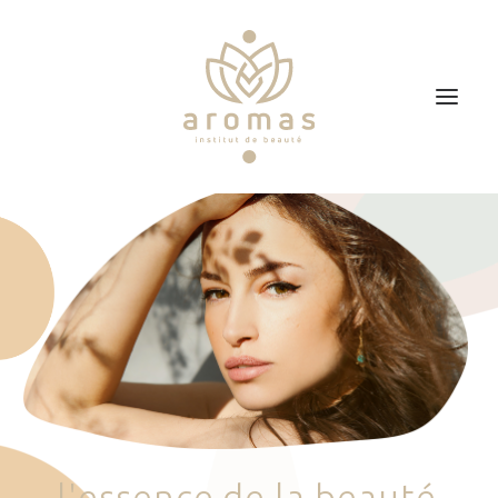
Accueil
Soins
Je veux faire un bon cadeau
Plan d’accès
Prendre RDV
l
'
e
s
s
e
n
c
e
d
e
l
a
b
e
a
u
t
é