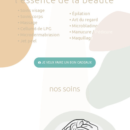
• Soins visage
• Épilation
• Soins corps
• Art du regard
• Massage
• Microblading
• Cellum6 de LPG
• Manucure / Pédicure
• Microdermabrasion
• Maquillage
• Jet peel
JE VEUX FAIRE UN BON CADEAUX
nos
soins