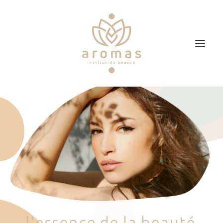
Accueil
Soins
Je veux faire un bon cadeau
Plan d’accès
Prendre RDV
l
'
e
s
s
e
n
c
e
d
e
l
a
b
e
a
u
t
é