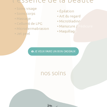
• Soins visage
• Épilation
• Soins corps
• Art du regard
• Massage
• Microblading
• Cellum6 de LPG
• Manucure / Pédicure
• Microdermabrasion
• Maquillage
• Jet peel
JE VEUX FAIRE UN BON CADEAUX
nos
soins