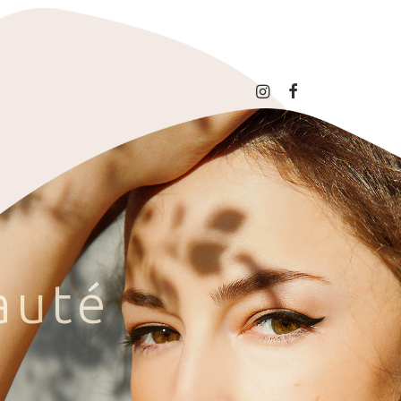
a
u
t
é