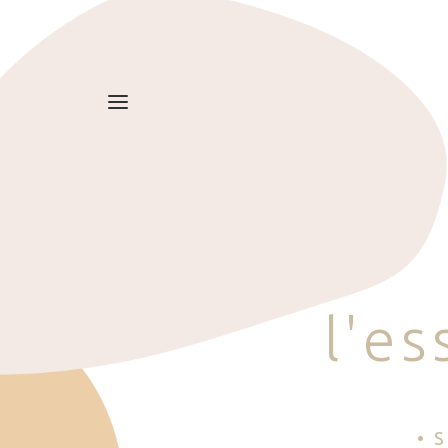
l
'
e
s
• 