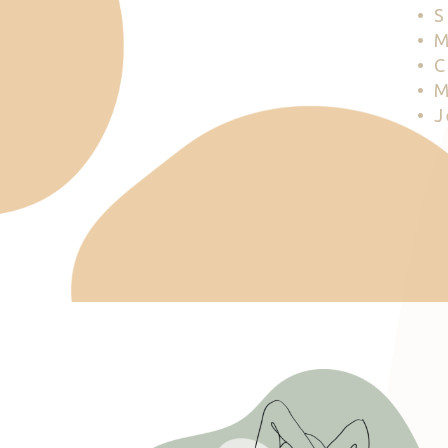
• 
• 
• 
• 
• 