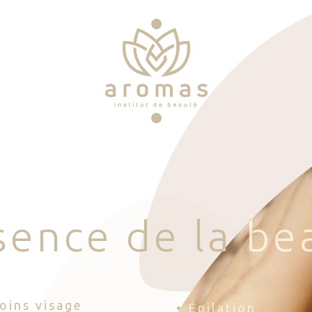
s
e
n
c
e
d
e
l
a
b
e
Soins visage
• Épilation