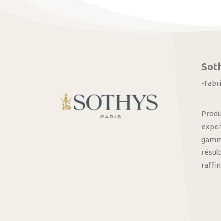
Sot
-Fabr
Produ
exper
gamme
résult
raffi