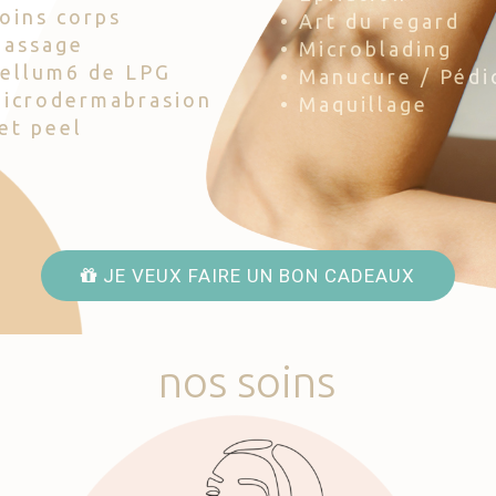
Soins corps
• Art du regard
Massage
• Microblading
Cellum6 de LPG
• Manucure / Pédi
Microdermabrasion
• Maquillage
Jet peel
JE VEUX FAIRE UN BON CADEAUX
nos
soins