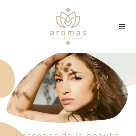
Accueil
Soins
Je veux faire un bon cadeau
Plan d’accès
Prendre RDV
l
'
e
s
s
e
n
c
e
d
e
l
a
b
e
a
u
t
é