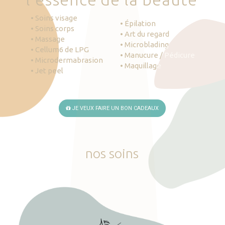
• Soins visage
• Épilation
• Soins corps
• Art du regard
• Massage
• Microblading
• Cellum6 de LPG
• Manucure / Pédicure
• Microdermabrasion
• Maquillage
• Jet peel
JE VEUX FAIRE UN BON CADEAUX
nos
soins