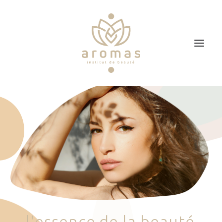
Accueil
Soins
Je veux faire un bon cadeau
Plan d’accès
Prendre RDV
l
'
e
s
s
e
n
c
e
d
e
l
a
b
e
a
u
t
é