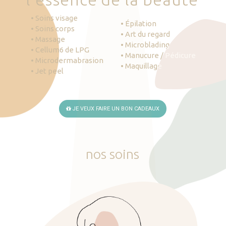
• Soins visage
• Épilation
• Soins corps
• Art du regard
• Massage
• Microblading
• Cellum6 de LPG
• Manucure / Pédicure
• Microdermabrasion
• Maquillage
• Jet peel
JE VEUX FAIRE UN BON CADEAUX
nos
soins