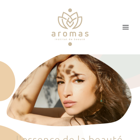
Accueil
Soins
Je veux faire un bon cadeau
Plan d’accès
Prendre RDV
l
'
e
s
s
e
n
c
e
d
e
l
a
b
e
a
u
t
é