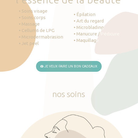
• Soins visage
• Épilation
• Soins corps
• Art du regard
• Massage
• Microblading
• Cellum6 de LPG
• Manucure / Pédicure
• Microdermabrasion
• Maquillage
• Jet peel
JE VEUX FAIRE UN BON CADEAUX
nos
soins