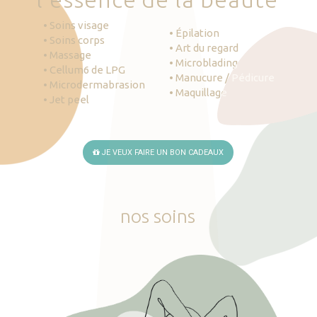
• Soins visage
• Épilation
• Soins corps
• Art du regard
• Massage
• Microblading
• Cellum6 de LPG
• Manucure / Pédicure
• Microdermabrasion
• Maquillage
• Jet peel
JE VEUX FAIRE UN BON CADEAUX
nos
soins