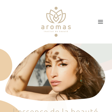
Accueil
Soins
Je veux faire un bon cadeau
Plan d’accès
Prendre RDV
l
'
e
s
s
e
n
c
e
d
e
l
a
b
e
a
u
t
é