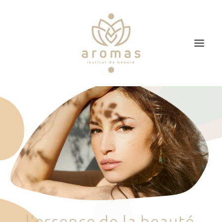
Accueil
Soins
Je veux faire un bon cadeau
Plan d’accès
Prendre RDV
l
'
e
s
s
e
n
c
e
d
e
l
a
b
e
a
u
t
é