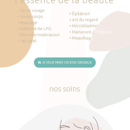
• Soins visage
• Épilation
• Soins corps
• Art du regard
• Massage
• Microblading
• Cellum6 de LPG
• Manucure / Pédicure
• Microdermabrasion
• Maquillage
• Jet peel
JE VEUX FAIRE UN BON CADEAUX
nos
soins