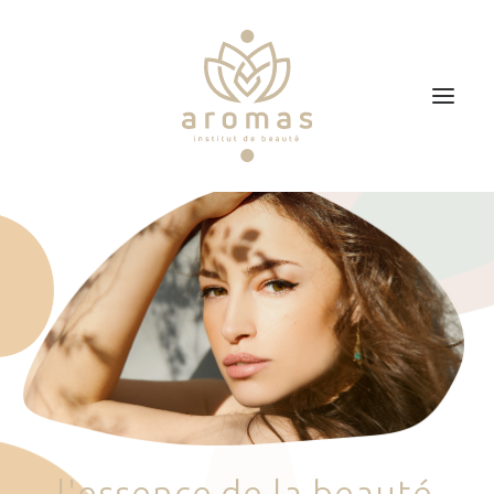
Accueil
Soins
Je veux faire un bon cadeau
Plan d’accès
Prendre RDV
l
'
e
s
s
e
n
c
e
d
e
l
a
b
e
a
u
t
é