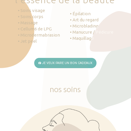
• Soins visage
• Épilation
• Soins corps
• Art du regard
• Massage
• Microblading
• Cellum6 de LPG
• Manucure / Pédicure
• Microdermabrasion
• Maquillage
• Jet peel
JE VEUX FAIRE UN BON CADEAUX
nos
soins