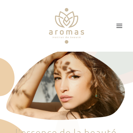
Accueil
Soins
Je veux faire un bon cadeau
Plan d’accès
Prendre RDV
l
'
e
s
s
e
n
c
e
d
e
l
a
b
e
a
u
t
é