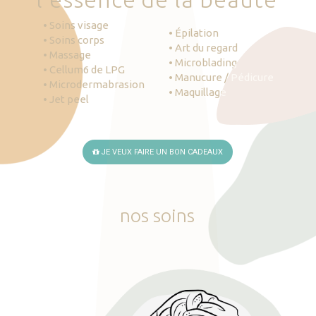
• Soins visage
• Épilation
• Soins corps
• Art du regard
• Massage
• Microblading
• Cellum6 de LPG
• Manucure / Pédicure
• Microdermabrasion
• Maquillage
• Jet peel
JE VEUX FAIRE UN BON CADEAUX
nos
soins