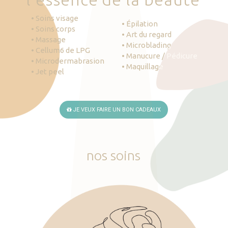
• Soins visage
• Épilation
• Soins corps
• Art du regard
• Massage
• Microblading
• Cellum6 de LPG
• Manucure / Pédicure
• Microdermabrasion
• Maquillage
• Jet peel
JE VEUX FAIRE UN BON CADEAUX
nos
soins