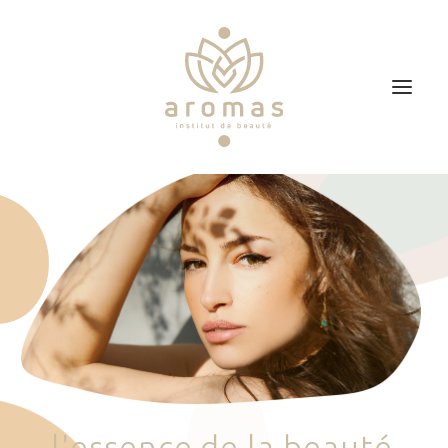
Accueil
Soins
Je veux faire un bon cadeau
Plan d’accès
Prendre RDV
l
'
e
s
s
e
n
c
e
d
e
l
a
b
e
a
u
t
é