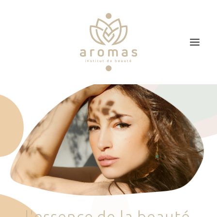
Accueil
Soins
Je veux faire un bon cadeau
Plan d’accès
Prendre RDV
l
'
e
s
s
e
n
c
e
d
e
l
a
b
e
a
u
t
é