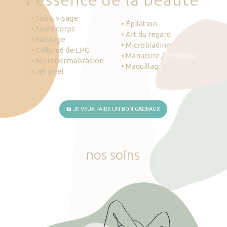
• Soins visage
• Épilation
• Soins corps
• Art du regard
• Massage
• Microblading
• Cellum6 de LPG
• Manucure / Pédicure
• Microdermabrasion
• Maquillage
• Jet peel
JE VEUX FAIRE UN BON CADEAUX
nos
soins