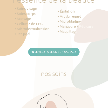
• Soins visage
• Épilation
• Soins corps
• Art du regard
• Massage
• Microblading
• Cellum6 de LPG
• Manucure / Pédicure
• Microdermabrasion
• Maquillage
• Jet peel
JE VEUX FAIRE UN BON CADEAUX
nos
soins