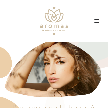
Accueil
Soins
Je veux faire un bon cadeau
Plan d’accès
Prendre RDV
l
'
e
s
s
e
n
c
e
d
e
l
a
b
e
a
u
t
é