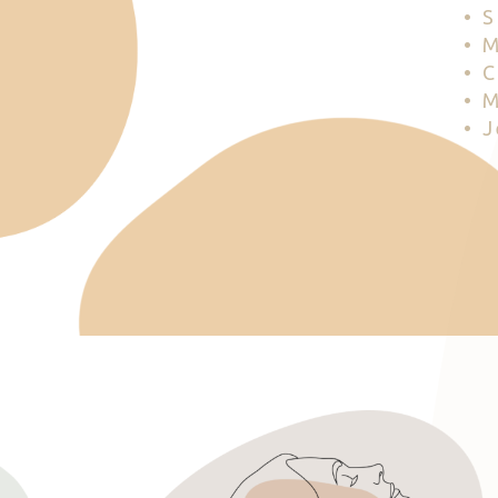
• 
• 
• 
• 
• 