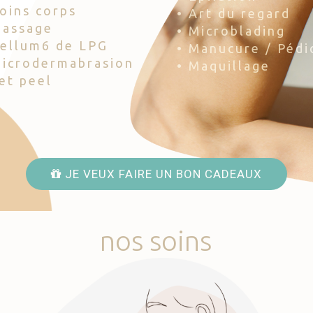
Soins corps
• Art du regard
Massage
• Microblading
Cellum6 de LPG
• Manucure / Pédi
Microdermabrasion
• Maquillage
Jet peel
JE VEUX FAIRE UN BON CADEAUX
nos
soins