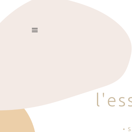
l
'
e
s
• 