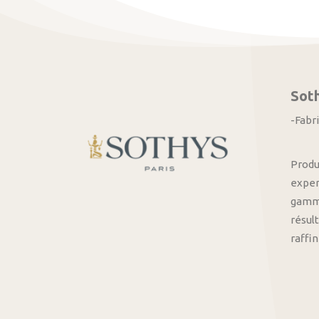
Sot
-Fabr
Produ
exper
gamme
résult
raffi