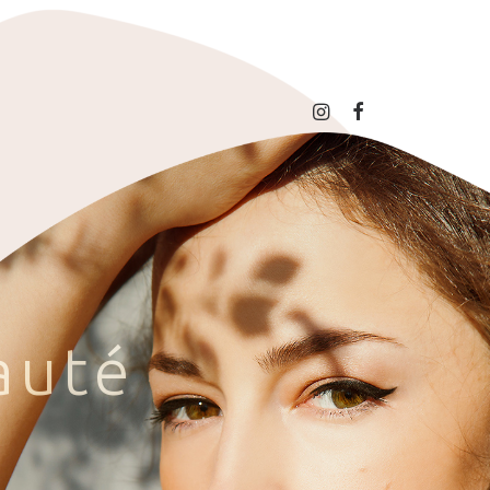
a
u
t
é