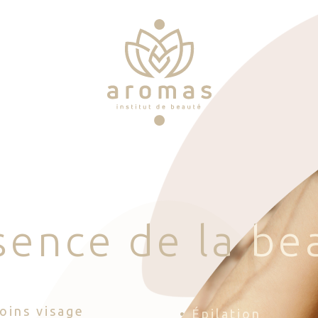
s
e
n
c
e
d
e
l
a
b
e
Soins visage
• Épilation