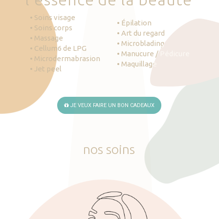
• Soins visage
• Épilation
• Soins corps
• Art du regard
• Massage
• Microblading
• Cellum6 de LPG
• Manucure / Pédicure
• Microdermabrasion
• Maquillage
• Jet peel
JE VEUX FAIRE UN BON CADEAUX
nos
soins