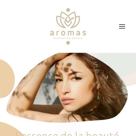
Accueil
Soins
Je veux faire un bon cadeau
Plan d’accès
Prendre RDV
l
'
e
s
s
e
n
c
e
d
e
l
a
b
e
a
u
t
é