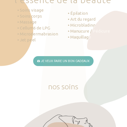
• Soins visage
• Épilation
• Soins corps
• Art du regard
• Massage
• Microblading
• Cellum6 de LPG
• Manucure / Pédicure
• Microdermabrasion
• Maquillage
• Jet peel
JE VEUX FAIRE UN BON CADEAUX
nos
soins