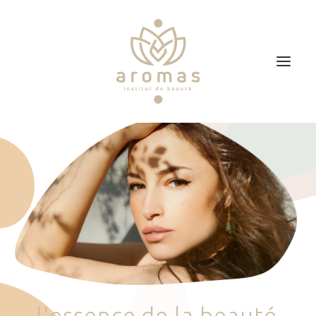
Accueil
Soins
Je veux faire un bon cadeau
Plan d’accès
Prendre RDV
l
'
e
s
s
e
n
c
e
d
e
l
a
b
e
a
u
t
é