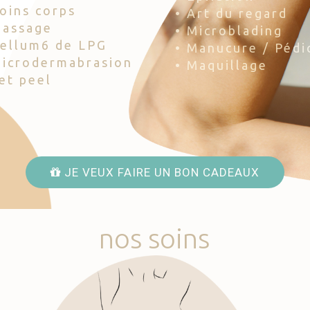
Soins corps
• Art du regard
Massage
• Microblading
Cellum6 de LPG
• Manucure / Pédi
Microdermabrasion
• Maquillage
Jet peel
JE VEUX FAIRE UN BON CADEAUX
nos
soins