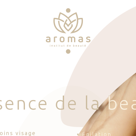
s
e
n
c
e
d
e
l
a
b
e
Soins visage
• Épilation