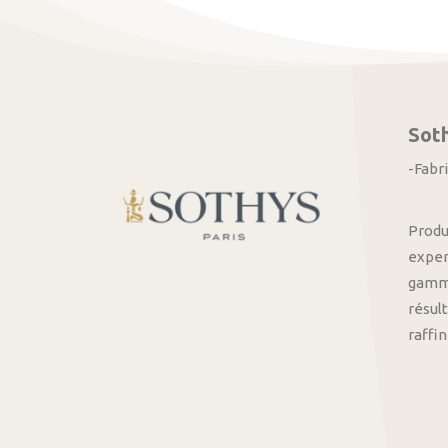
Sot
-Fabr
Produ
exper
gamme
résult
raffi