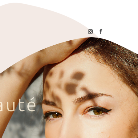
a
u
t
é