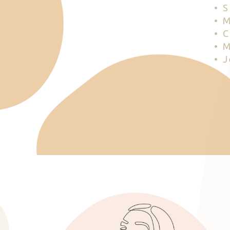
• 
• 
• 
• 
• 