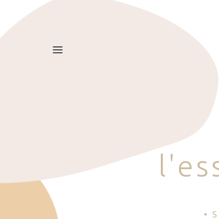
l
'
e
s
• 