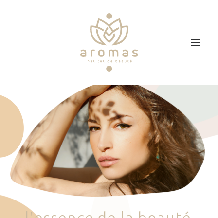
Accueil
Soins
Je veux faire un bon cadeau
Plan d’accès
Prendre RDV
l
'
e
s
s
e
n
c
e
d
e
l
a
b
e
a
u
t
é