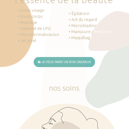
• Soins visage
• Épilation
• Soins corps
• Art du regard
• Massage
• Microblading
• Cellum6 de LPG
• Manucure / Pédicure
• Microdermabrasion
• Maquillage
• Jet peel
JE VEUX FAIRE UN BON CADEAUX
nos
soins