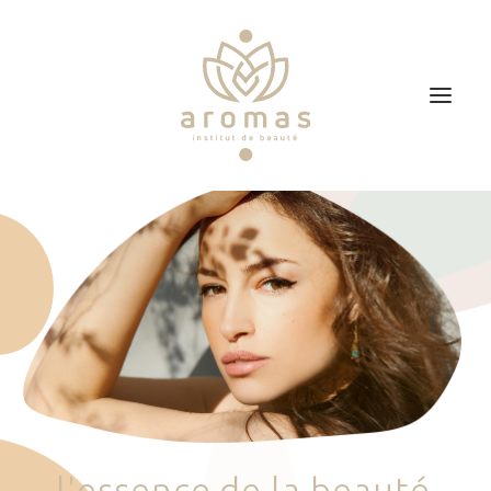
Accueil
Soins
Je veux faire un bon cadeau
Plan d’accès
Prendre RDV
l
'
e
s
s
e
n
c
e
d
e
l
a
b
e
a
u
t
é