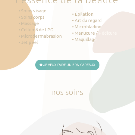
• Soins visage
• Épilation
• Soins corps
• Art du regard
• Massage
• Microblading
• Cellum6 de LPG
• Manucure / Pédicure
• Microdermabrasion
• Maquillage
• Jet peel
JE VEUX FAIRE UN BON CADEAUX
nos
soins