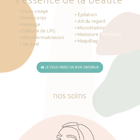
• Soins visage
• Épilation
• Soins corps
• Art du regard
• Massage
• Microblading
• Cellum6 de LPG
• Manucure / Pédicure
• Microdermabrasion
• Maquillage
• Jet peel
JE VEUX FAIRE UN BON CADEAUX
nos
soins