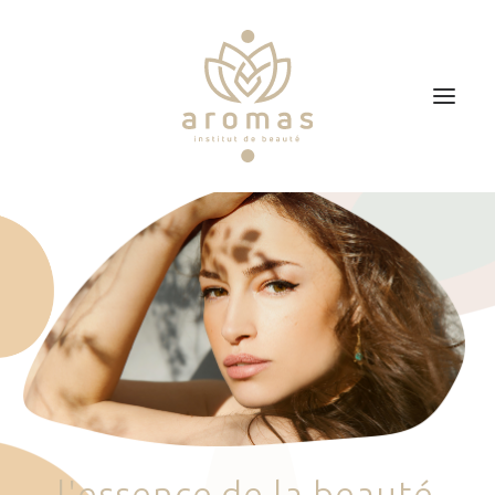
Accueil
Soins
Je veux faire un bon cadeau
Plan d’accès
Prendre RDV
l
'
e
s
s
e
n
c
e
d
e
l
a
b
e
a
u
t
é