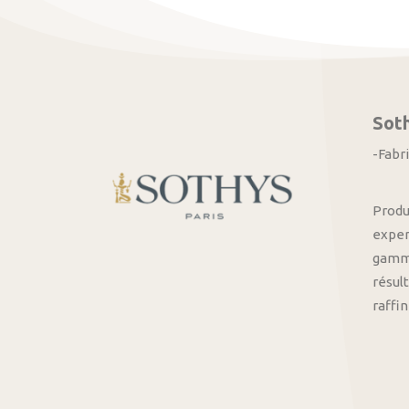
Sot
-Fabr
Produ
exper
gamme
résult
raffi