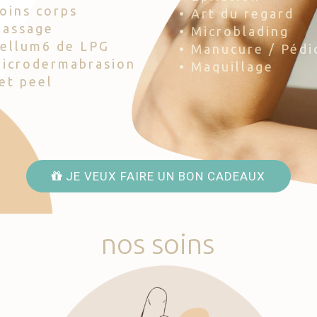
Soins corps
• Art du regard
Massage
• Microblading
Cellum6 de LPG
• Manucure / Pédi
Microdermabrasion
• Maquillage
Jet peel
JE VEUX FAIRE UN BON CADEAUX
nos
soins