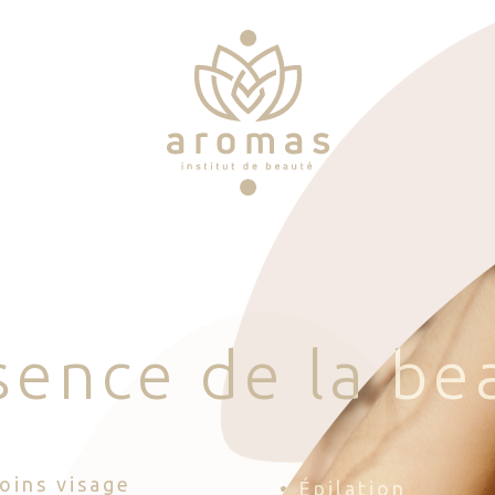
s
e
n
c
e
d
e
l
a
b
e
Soins visage
• Épilation