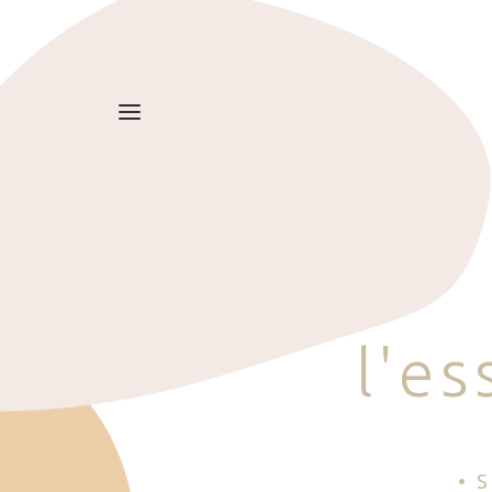
l
'
e
s
• 