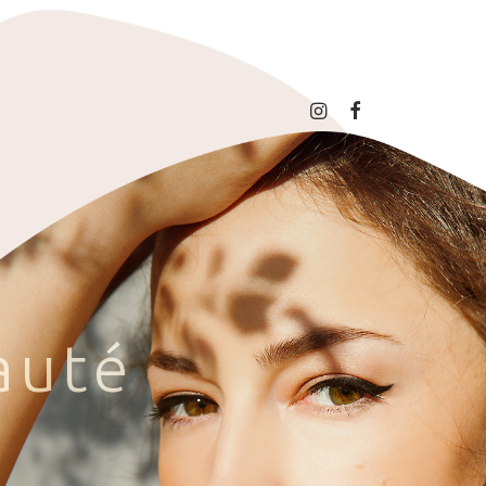
a
u
t
é