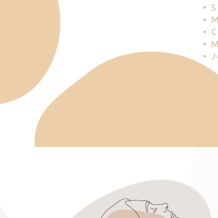
• 
• 
• 
• 
• 