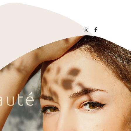
a
u
t
é