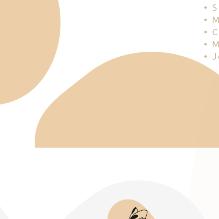
• 
• 
• 
• 
• 