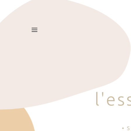
l
'
e
s
• 