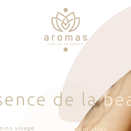
s
e
n
c
e
d
e
l
a
b
e
Soins visage
• Épilation