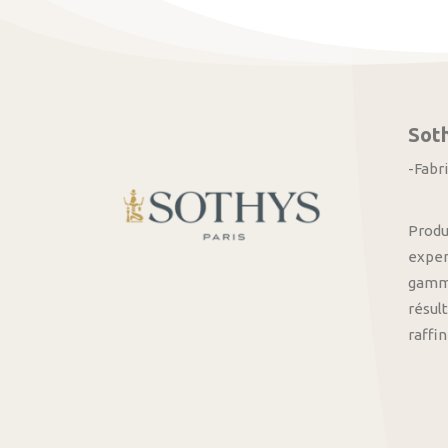
Sot
-Fabr
Produ
exper
gamme
résult
raffi