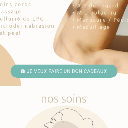
Soins corps
• Art du regard
Massage
• Microblading
Cellum6 de LPG
• Manucure / Pédi
Microdermabrasion
• Maquillage
Jet peel
JE VEUX FAIRE UN BON CADEAUX
nos
soins