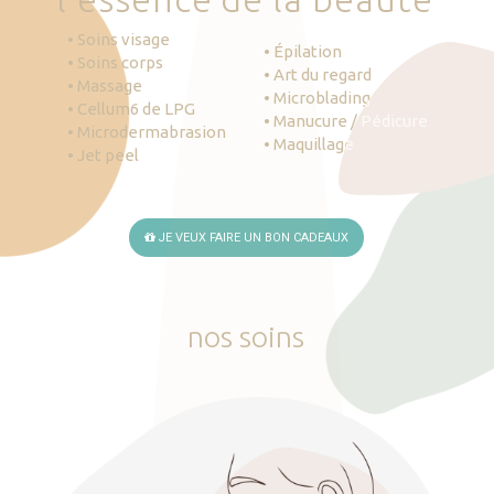
• Soins visage
• Épilation
• Soins corps
• Art du regard
• Massage
• Microblading
• Cellum6 de LPG
• Manucure / Pédicure
• Microdermabrasion
• Maquillage
• Jet peel
JE VEUX FAIRE UN BON CADEAUX
nos
soins