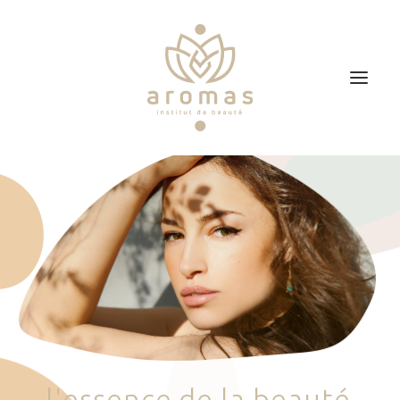
Accueil
Soins
Je veux faire un bon cadeau
Plan d’accès
Prendre RDV
l
'
e
s
s
e
n
c
e
d
e
l
a
b
e
a
u
t
é