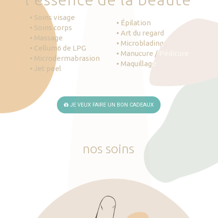
• Soins visage
• Épilation
• Soins corps
• Art du regard
• Massage
• Microblading
• Cellum6 de LPG
• Manucure / Pédicure
• Microdermabrasion
• Maquillage
• Jet peel
JE VEUX FAIRE UN BON CADEAUX
nos
soins