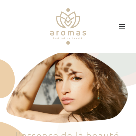
Accueil
Soins
Je veux faire un bon cadeau
Plan d’accès
Prendre RDV
l
'
e
s
s
e
n
c
e
d
e
l
a
b
e
a
u
t
é