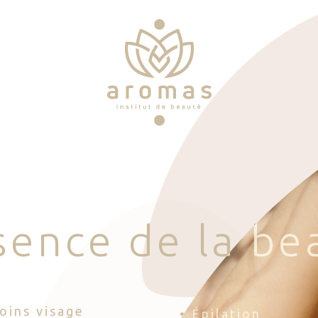
s
e
n
c
e
d
e
l
a
b
e
Soins visage
• Épilation