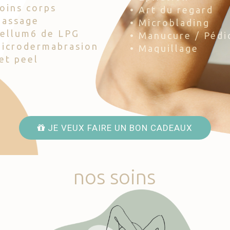
Soins corps
• Art du regard
Massage
• Microblading
Cellum6 de LPG
• Manucure / Pédi
Microdermabrasion
• Maquillage
Jet peel
JE VEUX FAIRE UN BON CADEAUX
nos
soins