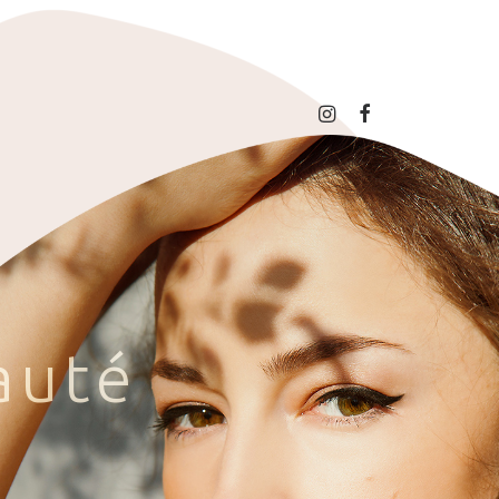
a
u
t
é