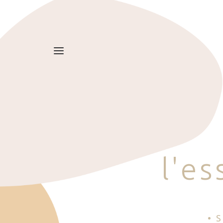
l
'
e
s
• 