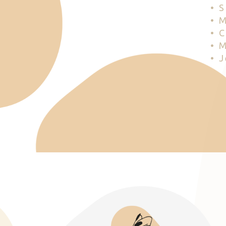
• 
• 
• 
• 
• 