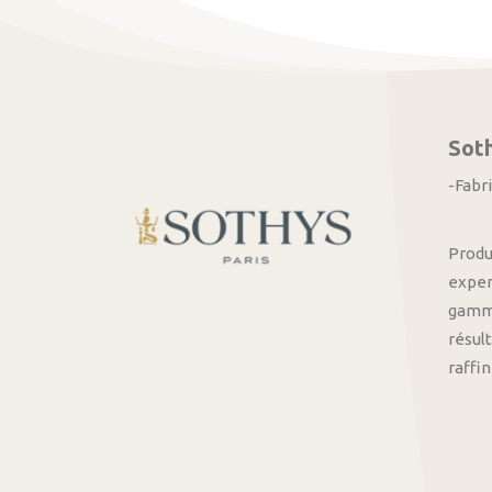
Sot
-Fabr
Produ
exper
gamme
résult
raffi