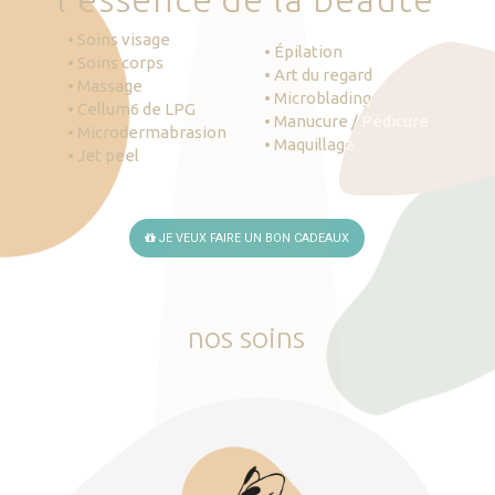
• Soins visage
• Épilation
• Soins corps
• Art du regard
• Massage
• Microblading
• Cellum6 de LPG
• Manucure / Pédicure
• Microdermabrasion
• Maquillage
• Jet peel
JE VEUX FAIRE UN BON CADEAUX
nos
soins