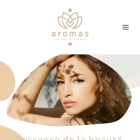
Accueil
Soins
Je veux faire un bon cadeau
Plan d’accès
Prendre RDV
l
'
e
s
s
e
n
c
e
d
e
l
a
b
e
a
u
t
é