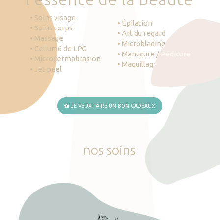
• Soins visage
• Épilation
• Soins corps
• Art du regard
• Massage
• Microblading
• Cellum6 de LPG
• Manucure / Pédicure
• Microdermabrasion
• Maquillage
• Jet peel
JE VEUX FAIRE UN BON CADEAUX
nos
soins