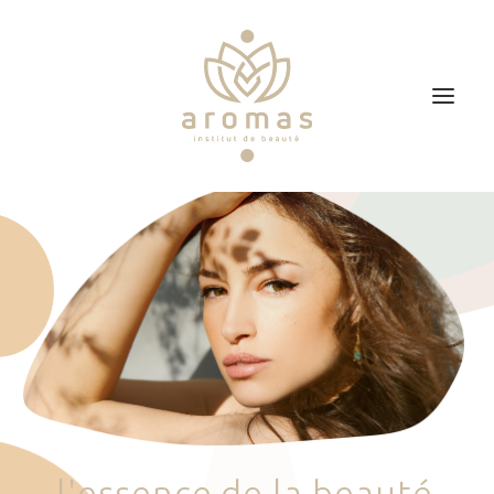
Accueil
Soins
Je veux faire un bon cadeau
Plan d’accès
Prendre RDV
l
'
e
s
s
e
n
c
e
d
e
l
a
b
e
a
u
t
é