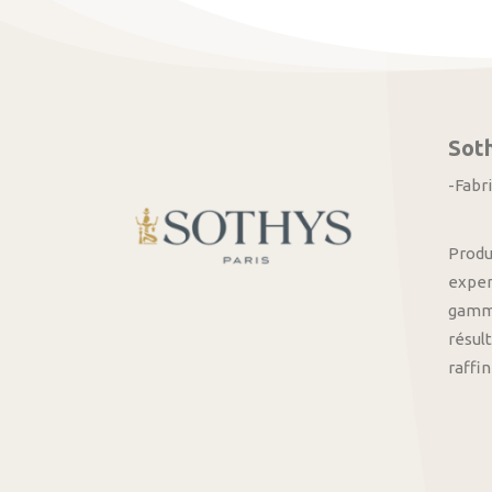
Sot
-Fabr
Produ
exper
gamme
résult
raffi