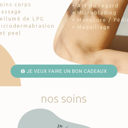
Soins corps
• Art du regard
Massage
• Microblading
Cellum6 de LPG
• Manucure / Pédi
Microdermabrasion
• Maquillage
Jet peel
JE VEUX FAIRE UN BON CADEAUX
nos
soins