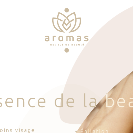
s
e
n
c
e
d
e
l
a
b
e
Soins visage
• Épilation