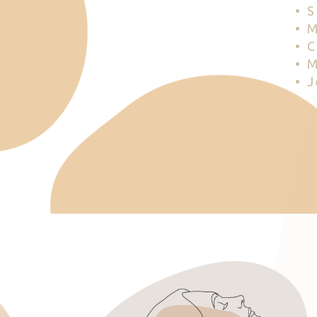
• 
• 
• 
• 
• 