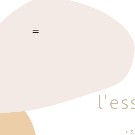
l
'
e
s
• 