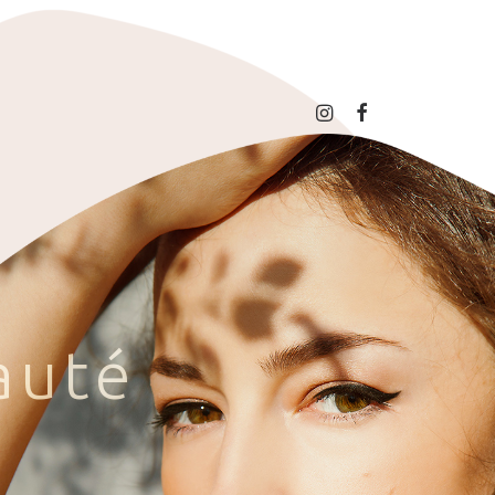
a
u
t
é