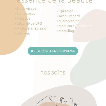
• Soins visage
• Épilation
• Soins corps
• Art du regard
• Massage
• Microblading
• Cellum6 de LPG
• Manucure / Pédicure
• Microdermabrasion
• Maquillage
• Jet peel
JE VEUX FAIRE UN BON CADEAUX
nos
soins