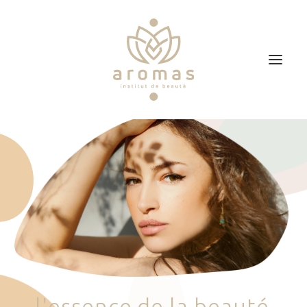
Accueil
Soins
Je veux faire un bon cadeau
Plan d’accès
Prendre RDV
l
'
e
s
s
e
n
c
e
d
e
l
a
b
e
a
u
t
é