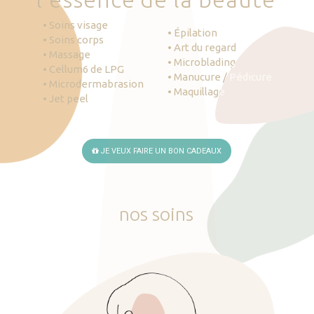
• Soins visage
• Épilation
• Soins corps
• Art du regard
• Massage
• Microblading
• Cellum6 de LPG
• Manucure / Pédicure
• Microdermabrasion
• Maquillage
• Jet peel
JE VEUX FAIRE UN BON CADEAUX
nos
soins