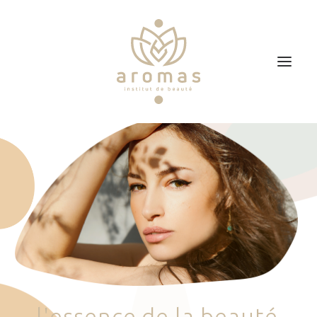
Accueil
Soins
Je veux faire un bon cadeau
Plan d’accès
Prendre RDV
l
'
e
s
s
e
n
c
e
d
e
l
a
b
e
a
u
t
é