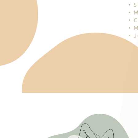
• 
• 
• 
• 
• 