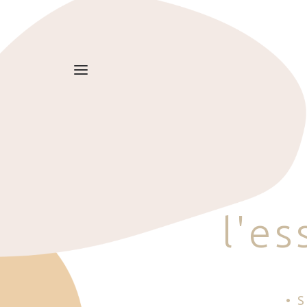
l
'
e
s
• 