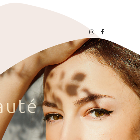
a
u
t
é