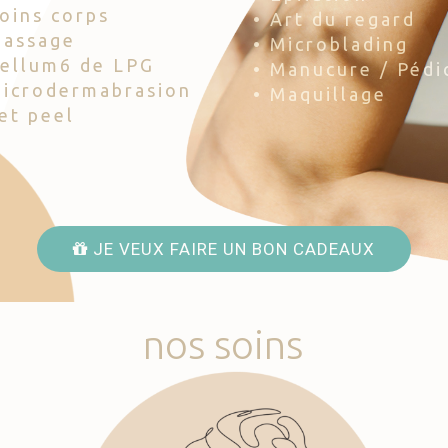
Soins corps
• Art du regard
Massage
• Microblading
Cellum6 de LPG
• Manucure / Pédi
Microdermabrasion
• Maquillage
Jet peel
JE VEUX FAIRE UN BON CADEAUX
nos
soins