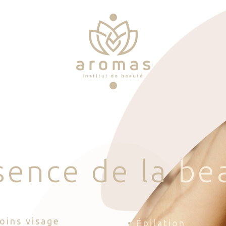
s
e
n
c
e
d
e
l
a
b
e
Soins visage
• Épilation