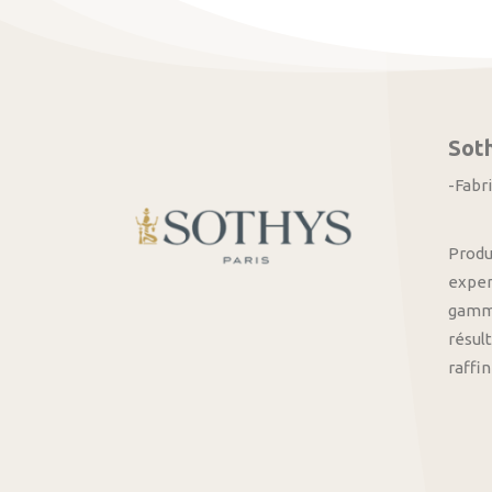
Sot
-Fabr
Produ
exper
gamme
résult
raffi