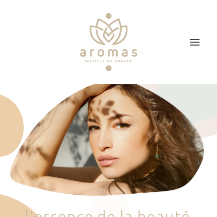
Accueil
Soins
Je veux faire un bon cadeau
Plan d’accès
Prendre RDV
l
'
e
s
s
e
n
c
e
d
e
l
a
b
e
a
u
t
é