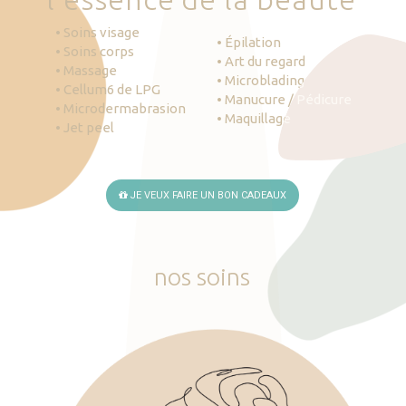
• Soins visage
• Épilation
• Soins corps
• Art du regard
• Massage
• Microblading
• Cellum6 de LPG
• Manucure / Pédicure
• Microdermabrasion
• Maquillage
• Jet peel
JE VEUX FAIRE UN BON CADEAUX
nos
soins