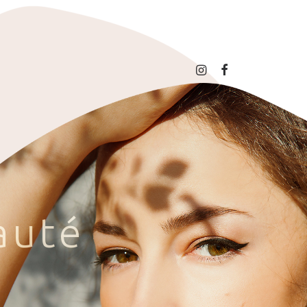
a
u
t
é