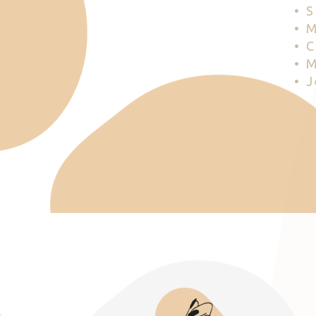
• 
• 
• 
• 
• 