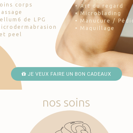
Soins corps
• Art du regard
Massage
• Microblading
Cellum6 de LPG
• Manucure / Pédi
Microdermabrasion
• Maquillage
Jet peel
JE VEUX FAIRE UN BON CADEAUX
nos
soins