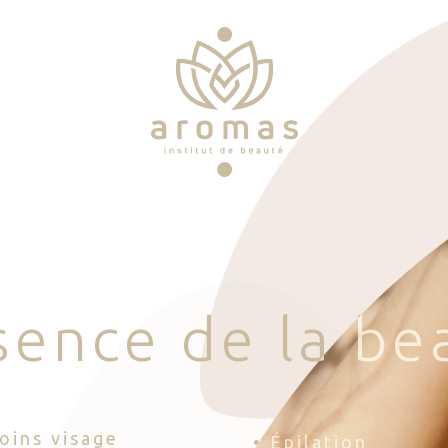
s
e
n
c
e
d
e
l
a
b
e
Soins visage
• Épilation