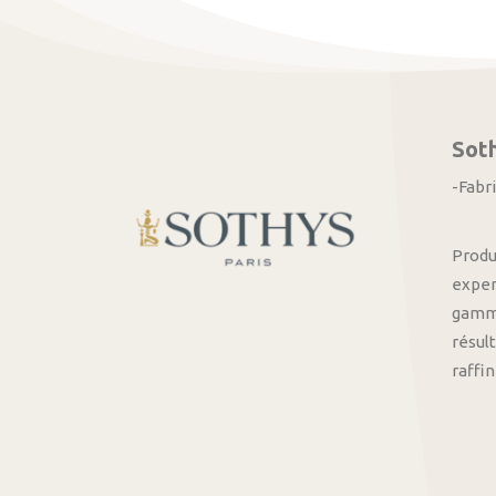
Sot
-Fabr
Produ
exper
gamme
résult
raffi