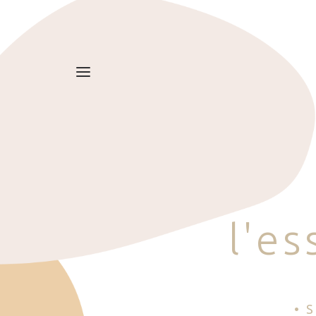
l
'
e
s
• 