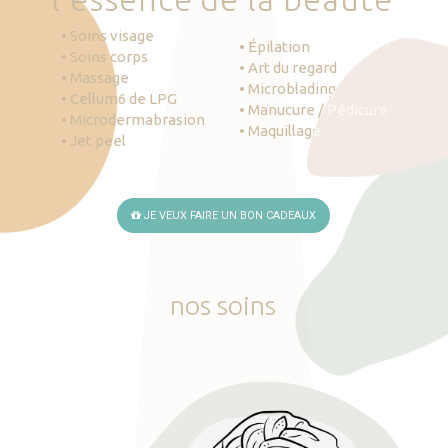
• Soins visage
• Épilation
• Soins corps
• Art du regard
• Massage
• Microblading
• Cellum6 de LPG
• Manucure / Pédicure
• Microdermabrasion
• Maquillage
• Jet peel
JE VEUX FAIRE UN BON CADEAUX
nos
soins