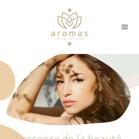
Accueil
Soins
Je veux faire un bon cadeau
Plan d’accès
Prendre RDV
l
'
e
s
s
e
n
c
e
d
e
l
a
b
e
a
u
t
é