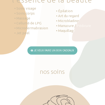
• Soins visage
• Épilation
• Soins corps
• Art du regard
• Massage
• Microblading
• Cellum6 de LPG
• Manucure / Pédicure
• Microdermabrasion
• Maquillage
• Jet peel
JE VEUX FAIRE UN BON CADEAUX
nos
soins