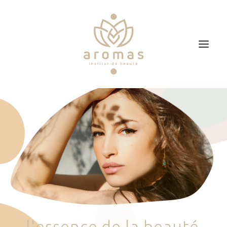
Accueil
Soins
Je veux faire un bon cadeau
Plan d’accès
Prendre RDV
l
'
e
s
s
e
n
c
e
d
e
l
a
b
e
a
u
t
é