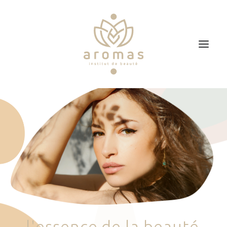
Accueil
Soins
Je veux faire un bon cadeau
Plan d’accès
Prendre RDV
l
'
e
s
s
e
n
c
e
d
e
l
a
b
e
a
u
t
é