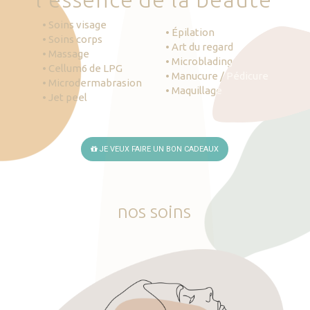
• Soins visage
• Épilation
• Soins corps
• Art du regard
• Massage
• Microblading
• Cellum6 de LPG
• Manucure / Pédicure
• Microdermabrasion
• Maquillage
• Jet peel
JE VEUX FAIRE UN BON CADEAUX
nos
soins