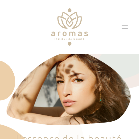
Accueil
Soins
Je veux faire un bon cadeau
Plan d’accès
Prendre RDV
l
'
e
s
s
e
n
c
e
d
e
l
a
b
e
a
u
t
é