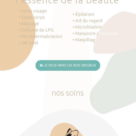
• Soins visage
• Épilation
• Soins corps
• Art du regard
• Massage
• Microblading
• Cellum6 de LPG
• Manucure / Pédicure
• Microdermabrasion
• Maquillage
• Jet peel
JE VEUX FAIRE UN BON CADEAUX
nos
soins