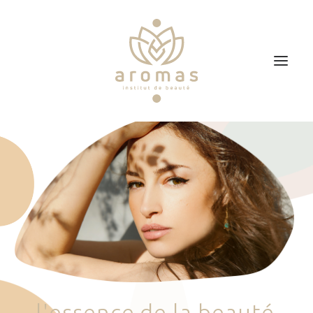
Accueil
Soins
Je veux faire un bon cadeau
Plan d’accès
Prendre RDV
l
'
e
s
s
e
n
c
e
d
e
l
a
b
e
a
u
t
é