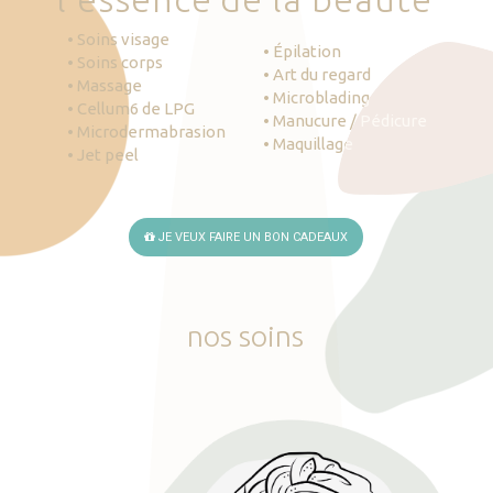
• Soins visage
• Épilation
• Soins corps
• Art du regard
• Massage
• Microblading
• Cellum6 de LPG
• Manucure / Pédicure
• Microdermabrasion
• Maquillage
• Jet peel
JE VEUX FAIRE UN BON CADEAUX
nos
soins