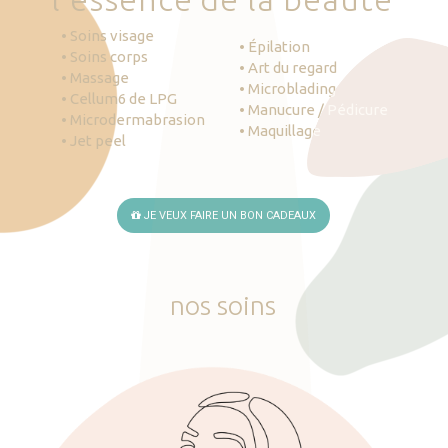
• Soins visage
• Épilation
• Soins corps
• Art du regard
• Massage
• Microblading
• Cellum6 de LPG
• Manucure / Pédicure
• Microdermabrasion
• Maquillage
• Jet peel
JE VEUX FAIRE UN BON CADEAUX
nos
soins