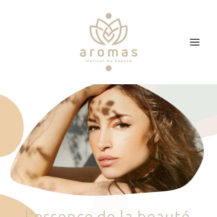
Accueil
Soins
Je veux faire un bon cadeau
Plan d’accès
Prendre RDV
l
'
e
s
s
e
n
c
e
d
e
l
a
b
e
a
u
t
é