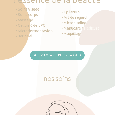
• Soins visage
• Épilation
• Soins corps
• Art du regard
• Massage
• Microblading
• Cellum6 de LPG
• Manucure / Pédicure
• Microdermabrasion
• Maquillage
• Jet peel
JE VEUX FAIRE UN BON CADEAUX
nos
soins