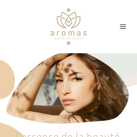
Accueil
Soins
Je veux faire un bon cadeau
Plan d’accès
Prendre RDV
l
'
e
s
s
e
n
c
e
d
e
l
a
b
e
a
u
t
é