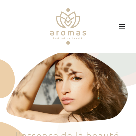
Accueil
Soins
Je veux faire un bon cadeau
Plan d’accès
Prendre RDV
l
'
e
s
s
e
n
c
e
d
e
l
a
b
e
a
u
t
é