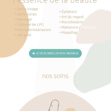
• Soins visage
• Épilation
• Soins corps
• Art du regard
• Massage
• Microblading
• Cellum6 de LPG
• Manucure / Pédicure
• Microdermabrasion
• Maquillage
• Jet peel
JE VEUX FAIRE UN BON CADEAUX
nos
soins