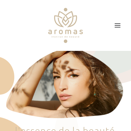
Accueil
Soins
Je veux faire un bon cadeau
Plan d’accès
Prendre RDV
l
'
e
s
s
e
n
c
e
d
e
l
a
b
e
a
u
t
é