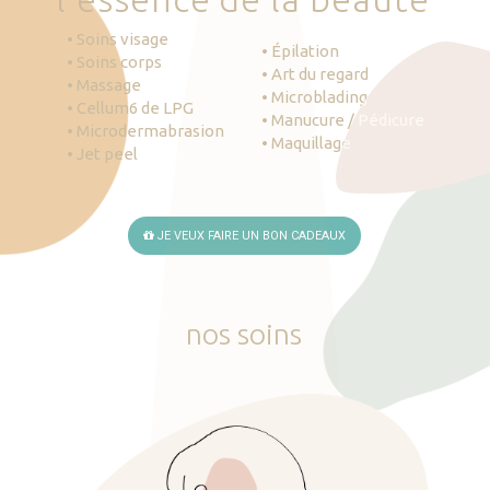
• Soins visage
• Épilation
• Soins corps
• Art du regard
• Massage
• Microblading
• Cellum6 de LPG
• Manucure / Pédicure
• Microdermabrasion
• Maquillage
• Jet peel
JE VEUX FAIRE UN BON CADEAUX
nos
soins